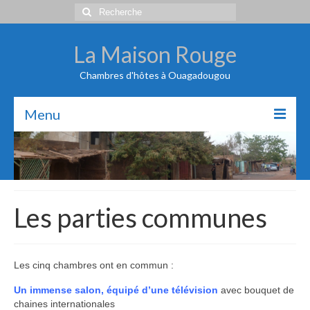
Rechercher
:
La Maison Rouge
Chambres d'hôtes à Ouagadougou
Menu
La Maison Rouge
Les chambres
Les parties communes
Les parties communes
Restauration
Contact
Les cinq chambres ont en commun :
Un immense salon, équipé d’une télévision
avec bouquet de
chaines internationales